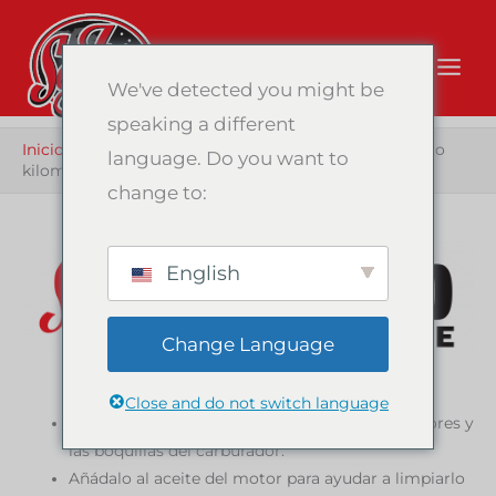
Ir
al
contenido
We've detected you might be
speaking a different
Inicio
/
Productos
/
Tratamiento para motores con alto
language. Do you want to
kilometraje
change to:
English
Change Language
LIMPIEZA PROFUNDA. MAYOR DURACIÓN.
Close and do not switch language
Añádalo al combustible para limpiar los inyectores y
las boquillas del carburador.
Añádalo al aceite del motor para ayudar a limpiarlo