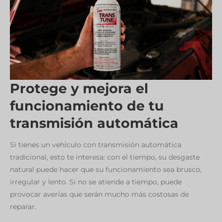
ELIMINAR
EL
RUIDO
QUE
HACEN?
Protege y mejora el
funcionamiento de tu
transmisión automática
Si tienes un vehículo con transmisión automática
tradicional, esto te interesa: con el tiempo, su desgaste
natural puede hacer que su funcionamiento sea brusco,
irregular y lento. Si no se atiende a tiempo, puede
provocar averías que serán mucho más costosas de
reparar.