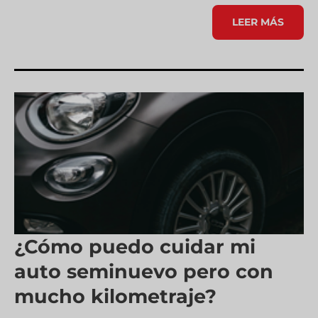
PROTEGE
LEER MÁS
Y
MEJORA
EL
FUNCIONAMIEN
DE
TU
TRANSMISIÓN
AUTOMÁTICA
¿Cómo puedo cuidar mi
auto seminuevo pero con
mucho kilometraje?