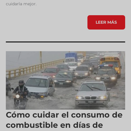
cuidarla mejor.
CONOCE
LEER MÁS
TU
TRANSMISIÓN
AUTOMÁTICA
PARA
CUIDARLA
ADECUADAMEN
Cómo cuidar el consumo de
combustible en días de