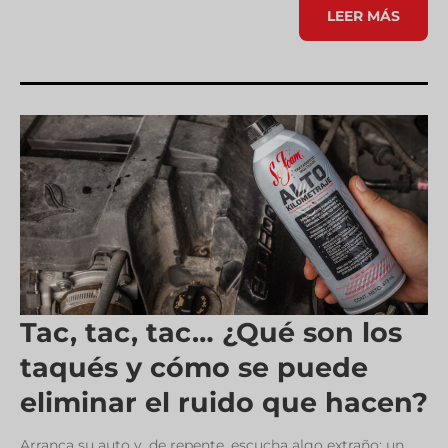
SIEMPRE
LEER MÁS
LISTOS
Tac, tac, tac… ¿Qué son los
taqués y cómo se puede
eliminar el ruido que hacen?
Arranca su auto y, de repente, escucha algo extraño: un