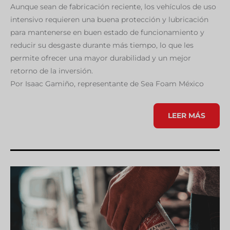
Aunque sean de fabricación reciente, los vehículos de uso
intensivo requieren una buena protección y lubricación
para mantenerse en buen estado de funcionamiento y
reducir su desgaste durante más tiempo, lo que les
permite ofrecer una mayor durabilidad y un mejor
retorno de la inversión.
Por Isaac Gamiño, representante de Sea Foam México
¿CÓMO
LEER MÁS
PUEDO
CUIDAR
MI
AUTO
SEMINUEVO
PERO
CON
MUCHO
KILOMETRAJE?