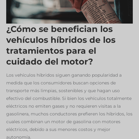
¿Cómo se benefician los
vehículos híbridos de los
tratamientos para el
cuidado del motor?
Los vehículos híbridos siguen ganando popularidad a
medida que los consumidores buscan opciones de
transporte más limpias, sostenibles y que hagan uso
efectivo del combustible. Si bien los vehículos totalmente
eléctricos no emiten gases y no requieren visitas a la
gasolinera, muchos conductores prefieren los híbridos, los
cuales combinan un motor de gasolina con motores
eléctricos, debido a sus menores costos y mejor
autonomía.