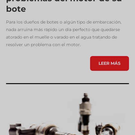
bote
Para los dueños de botes o algún tipo de embarcación,
nada arruina más rápido un día perfecto que quedarse
atorado en el muelle o varado en el agua tratando de
resolver un problema con el motor.
GUÍA
LEER MÁS
PRÁCTICA
PARA
SOLUCIONAR
O
PREVENIR
PROBLEMAS
DEL
MOTOR
DE
SU
BOTE