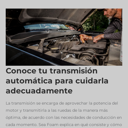
LOS
DISTINTOS
SISTEMAS
DE
INYECCIÓN?
Conoce tu transmisión
automática para cuidarla
adecuadamente
La transmisión se encarga de aprovechar la potencia del
motor y transmitirla a las ruedas de la manera más
óptima, de acuerdo con las necesidades de conducción en
cada momento. Sea Foam explica en qué consiste y cómo