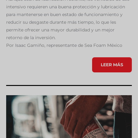
intensivo requieren una buena protección y lubricación
para mantenerse en buen estado de funcionamiento y
reducir su desgaste durante más tiempo, lo que les
permite ofrecer una mayor durabilidad y un mejor
retorno de la inversión.
Por Isaac Gamiño, representante de Sea Foam México
¿CÓMO
LEER MÁS
PUEDO
CUIDAR
MI
AUTO
SEMINUEVO
PERO
CON
MUCHO
KILOMETRAJE?