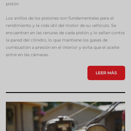
pistón
Los anillos de los pistones son fundamentales para el
rendimiento y la vida útil del motor de su vehículo. Se
encuentran en las ranuras de cada pistón y lo sellan contra
la pared del cilindro, lo que mantiene los gases de
combustión a presión en el interior y evita que el aceite
entre en las cámaras.
LIMPIEZA
LEER MÁS
DE
LOS
ANILLOS
DE
LOS
PISTONES.