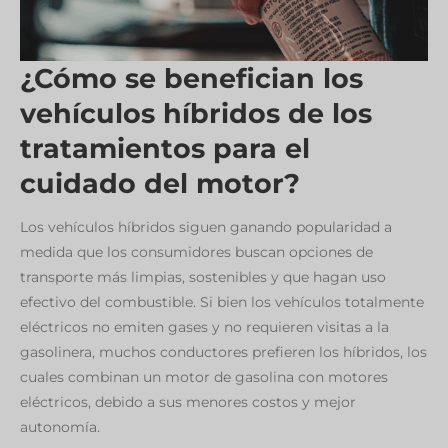
¿Cómo se benefician los
vehículos híbridos de los
tratamientos para el
cuidado del motor?
Los vehículos híbridos siguen ganando popularidad a
medida que los consumidores buscan opciones de
transporte más limpias, sostenibles y que hagan uso
efectivo del combustible. Si bien los vehículos totalmente
eléctricos no emiten gases y no requieren visitas a la
gasolinera, muchos conductores prefieren los híbridos, los
cuales combinan un motor de gasolina con motores
eléctricos, debido a sus menores costos y mejor
autonomía.