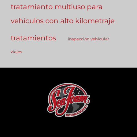
tratamiento multiuso para
vehículos con alto kilometraje
tratamientos
inspección vehicular
viajes