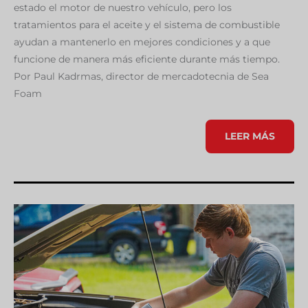
estado el motor de nuestro vehículo, pero los
tratamientos para el aceite y el sistema de combustible
ayudan a mantenerlo en mejores condiciones y a que
funcione de manera más eficiente durante más tiempo.
Por Paul Kadrmas, director de mercadotecnia de Sea
Foam
PREPARA
LEER MÁS
TU
VEHÍCULO
PARA
LA
VERIFICACIÓN
DE
EMISIONES