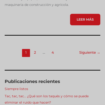
maquinaria de construcción y agrícola.
UNA
LEER MÁS
GUÍA
PARA
EL
MANTENIMIENT
BÁSICO
DE
LOS
MOTORES
DIÉSEL
1
2
…
4
Siguiente
→
Publicaciones recientes
Siempre listos
Tac, tac, tac… ¿Qué son los taqués y cómo se puede
eliminar el ruido que hacen?