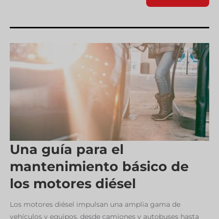
FOAM
CONTRIBUYE
A
LA
DURABILIDAD
Y
EFICIENCIA
DE
LOS
MOTORES
DIÉSEL
Una guía para el
mantenimiento básico de
los motores diésel
Los motores diésel impulsan una amplia gama de
vehículos y equipos, desde camiones y autobuses hasta