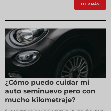
SIEMPRE
LEER MÁS
LISTOS
¿Cómo puedo cuidar mi
auto seminuevo pero con
mucho kilometraje?
Aunque sean de fabricación reciente, los vehículos de uso