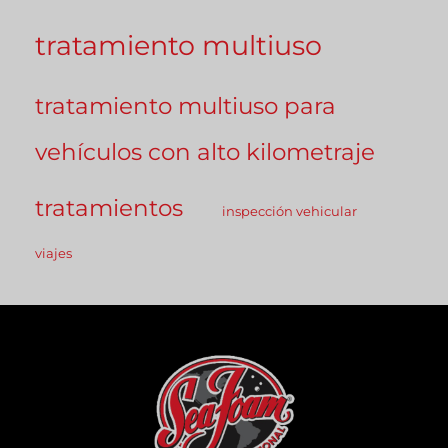
tratamiento multiuso
tratamiento multiuso para
vehículos con alto kilometraje
tratamientos
inspección vehicular
viajes