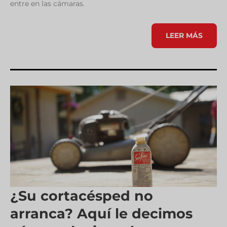
entre en las cámaras.
LIMPIEZA
LEER MÁS
DE
LOS
ANILLOS
DE
LOS
PISTONES.
¿Su cortacésped no
arranca? Aquí le decimos