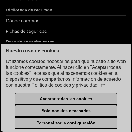
Biblioteca de recursos
Dónde comprar
Fichas de seguridad
Base de conocimientos
Nuestro uso de cookies
Blog
Utilizamos cookies necesarias para que nuestro sitio web
funcione correctamente. Al hacer clic en "Aceptar todas
las cookies", aceptas que almacenemos cookies en tu
dispositivo y que compartamos información de acuerdo
AVISO LEGAL
con nuestra
Política de cookies y privacidad.
(Se
abre
Política de privacidad
en
Aceptar todas las cookies
Términos de uso
una
nueva
Solo cookies necesarias
ventana)
Personalizar la configuración
© Copyright 2026 Sea Foam International, Inc. Todos los