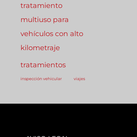
tratamiento
multiuso para
vehículos con alto
kilometraje
tratamientos
inspección vehicular
viajes