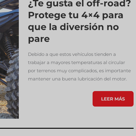
¿Te gusta el off-road?
Protege tu 4×4 para
que la diversión no
pare
Debido a que estos vehículos tienden a
trabajar a mayores temperaturas al circular
por terrenos muy complicados, es importante
mantener una buena lubricación del motor.
¿TE
LEER MÁS
GUSTA
EL
OFF-
ROAD?
PROTEGE
TU
4×4
PARA