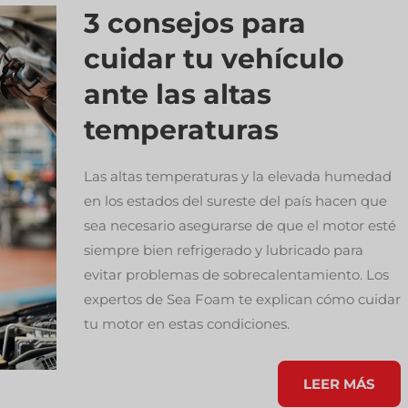
QUE
3 consejos para
LA
DIVERSIÓN
cuidar tu vehículo
NO
PARE
ante las altas
temperaturas
Las altas temperaturas y la elevada humedad
en los estados del sureste del país hacen que
sea necesario asegurarse de que el motor esté
siempre bien refrigerado y lubricado para
evitar problemas de sobrecalentamiento. Los
expertos de Sea Foam te explican cómo cuidar
tu motor en estas condiciones.
3
LEER MÁS
CONSEJOS