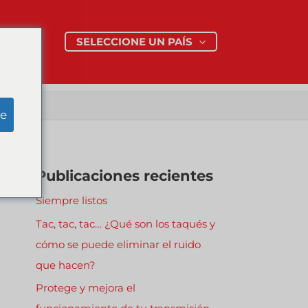
SELECCIONE UN PAÍS
e
Publicaciones recientes
Siempre listos
Tac, tac, tac… ¿Qué son los taqués y
cómo se puede eliminar el ruido
que hacen?
Protege y mejora el