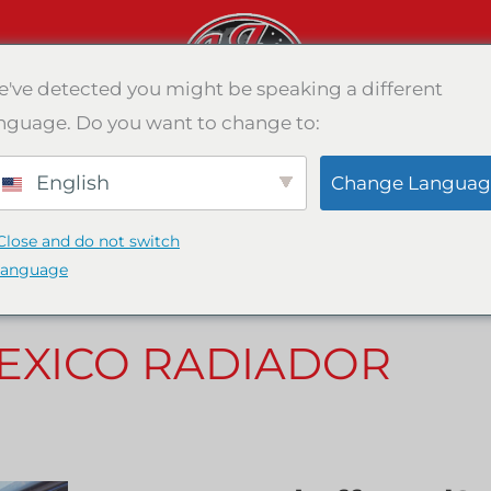
've detected you might be speaking a different
nguage. Do you want to change to:
English
Change Languag
Close and do not switch
language
EXICO RADIADOR