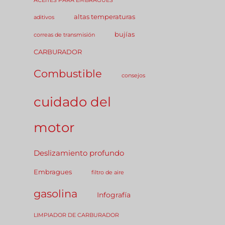
ACEITES PARA EMBRAGUES
altas temperaturas
aditivos
bujías
correas de transmisión
CARBURADOR
Combustible
consejos
cuidado del
motor
Deslizamiento profundo
Embragues
filtro de aire
gasolina
Infografía
LIMPIADOR DE CARBURADOR