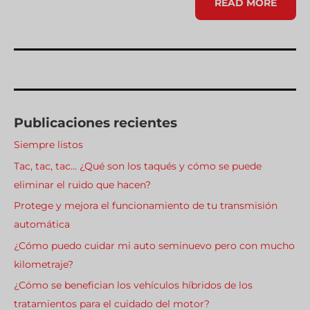
EN
READ MORE
LA
CARRETERA,
LA
CIUDAD
O
LA
CASA,
DEEP
CREEP
ES
EL
MEJOR
ALIADO
Publicaciones recientes
Siempre listos
Tac, tac, tac… ¿Qué son los taqués y cómo se puede
eliminar el ruido que hacen?
Protege y mejora el funcionamiento de tu transmisión
automática
¿Cómo puedo cuidar mi auto seminuevo pero con mucho
kilometraje?
¿Cómo se benefician los vehículos híbridos de los
tratamientos para el cuidado del motor?