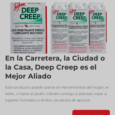
OXIDADOS,
CORROÍDOS
Y
DIFÍCILES
En la Carretera, la Ciudad o
la Casa, Deep Creep es el
Mejor Aliado
Este producto puede usarse en herramientas del hogar, el
taller, o hasta el jardín. Llévalo contigo si planeas viajar a
lugares húmedos o áridos, ¡te sacará de apuros!