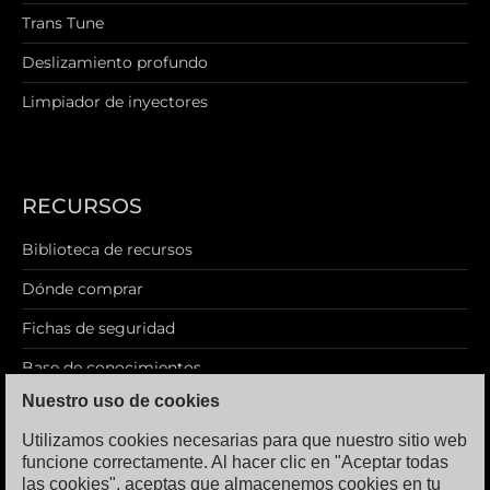
Trans Tune
Deslizamiento profundo
Limpiador de inyectores
RECURSOS
Biblioteca de recursos
Dónde comprar
Fichas de seguridad
Base de conocimientos
Nuestro uso de cookies
Blog
Utilizamos cookies necesarias para que nuestro sitio web
funcione correctamente. Al hacer clic en "Aceptar todas
las cookies", aceptas que almacenemos cookies en tu