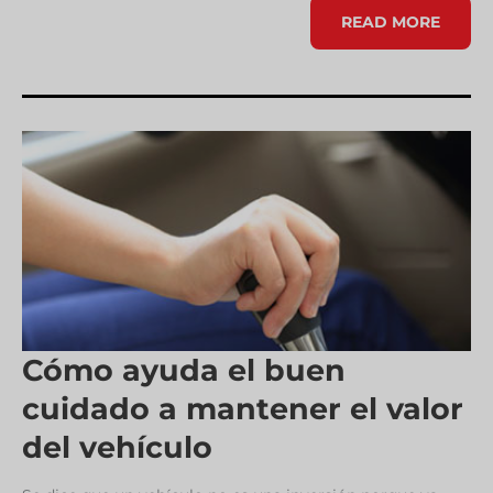
BENEFICIOS
READ MORE
DE
TENER
DEEP
CREEP
EN
CASA
O
EN
EL
TALLER
Cómo ayuda el buen
cuidado a mantener el valor
del vehículo