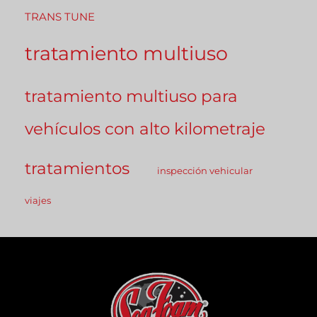
TRANS TUNE
tratamiento multiuso
tratamiento multiuso para
vehículos con alto kilometraje
tratamientos
inspección vehicular
viajes