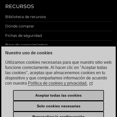
RECURSOS
Biblioteca de recursos
Dónde comprar
Fichas de seguridad
Base de conocimientos
Nuestro uso de cookies
Blog
Utilizamos cookies necesarias para que nuestro sitio web
funcione correctamente. Al hacer clic en "Aceptar todas
las cookies", aceptas que almacenemos cookies en tu
dispositivo y que compartamos información de acuerdo
AVISO LEGAL
con nuestra
Política de cookies y privacidad.
(Se
abre
Política de privacidad
en
Aceptar todas las cookies
Términos de uso
una
nueva
Solo cookies necesarias
ventana)
Personalizar la configuración