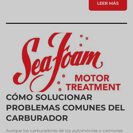
UNA
LEER MÁS
GUÍA
PARA
EL
MANTENIMIENT
BÁSICO
DE
LOS
MOTORES
DIÉSEL
CÓMO SOLUCIONAR
PROBLEMAS COMUNES DEL
CARBURADOR
Aunque los carburadores de los automóviles y camiones