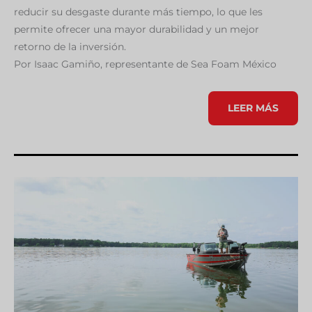
reducir su desgaste durante más tiempo, lo que les
permite ofrecer una mayor durabilidad y un mejor
retorno de la inversión.
Por Isaac Gamiño, representante de Sea Foam México
¿CÓMO
LEER MÁS
PUEDO
CUIDAR
MI
AUTO
SEMINUEVO
PERO
CON
MUCHO
KILOMETRAJE?