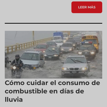
¿SABES
LEER MÁS
CUÁL
ES
LA
DIFERENCIA
ENTRE
LOS
DISTINTOS
SISTEMAS
DE
INYECCIÓN?
Cómo cuidar el consumo de
combustible en días de
lluvia