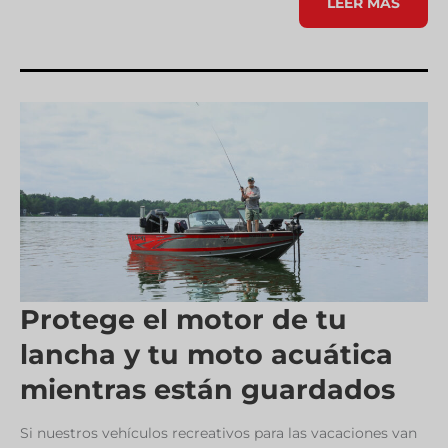
¿SU
LEER MÁS
CORTACÉSPED
NO
ARRANCA?
AQUÍ
LE
DECIMOS
CÓMO
SOLUCIONARLO
Protege el motor de tu
lancha y tu moto acuática
mientras están guardados
Si nuestros vehículos recreativos para las vacaciones van