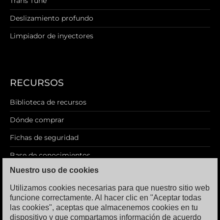
Trans Tune
Deslizamiento profundo
Limpiador de inyectores
RECURSOS
Biblioteca de recursos
Dónde comprar
Fichas de seguridad
Base de conocimientos
Nuestro uso de cookies
Blog
Utilizamos cookies necesarias para que nuestro sitio web
funcione correctamente. Al hacer clic en "Aceptar todas
las cookies", aceptas que almacenemos cookies en tu
dispositivo y que compartamos información de acuerdo
AVISO LEGAL