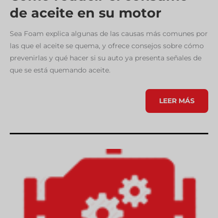
de aceite en su motor
Sea Foam explica algunas de las causas más comunes por
las que el aceite se quema, y ofrece consejos sobre cómo
prevenirlas y qué hacer si su auto ya presenta señales de
que se está quemando aceite.
CÓMO
LEER MÁS
REDUCIR
EL
CONSUMO
DE
ACEITE
EN
SU
MOTOR