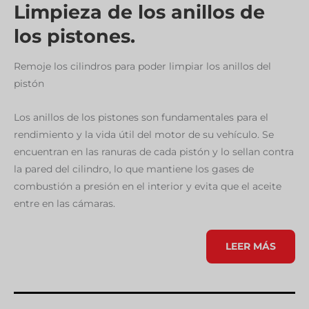
Limpieza de los anillos de
los pistones.
Remoje los cilindros para poder limpiar los anillos del
pistón
Los anillos de los pistones son fundamentales para el
rendimiento y la vida útil del motor de su vehículo. Se
encuentran en las ranuras de cada pistón y lo sellan contra
la pared del cilindro, lo que mantiene los gases de
combustión a presión en el interior y evita que el aceite
entre en las cámaras.
LIMPIEZA
LEER MÁS
DE
LOS
ANILLOS
DE
LOS
PISTONES.