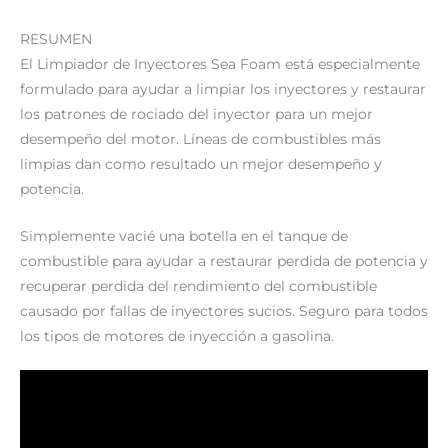
RESUMEN
El Limpiador de Inyectores Sea Foam está especialmente
formulado para ayudar a limpiar los inyectores y restaurar
los patrones de rociado del inyector para un mejor
desempeño del motor. Líneas de combustibles más
limpias dan como resultado un mejor desempeño y
potencia.
Simplemente vacié una botella en el tanque de
combustible para ayudar a restaurar perdida de potencia y
recuperar perdida del rendimiento del combustible
causado por fallas de inyectores sucios. Seguro para todos
los tipos de motores de inyección a gasolina.