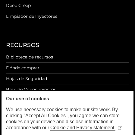
Deep Creep
Limpiador de Inyectores
RECURSOS
Biblioteca de recursos
Dónde comprar
Hojas de Seguridad
Base de Conocimientos
Our use of cookies
Blog
We use necessary cookies to make our site work. By
clicking "Accept All Cookies", you agree we can store
cookies on your device and disclose information in
accordance with our
Cookie and Privacy statement.
LEGAL
(Opens
in