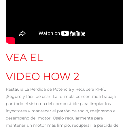
VEA EL
VIDEO HOW 2
Restaura La Perdida de Potencia y Recupera KM/L
¡Seguro y fácil de usar! La fórmula concentrada trabaja
por todo el sistema del combustible para limpiar los
inyectores y mantener el patrón de roció, mejorando el
desempeño del motor. Úselo regularmente para
mantener un motor más limpio, recuperar la pérdida del