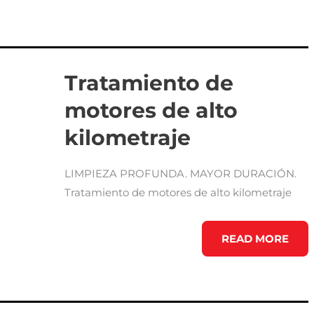
Tratamiento de
motores de alto
kilometraje
LIMPIEZA PROFUNDA. MAYOR DURACIÓN.
Tratamiento de motores de alto kilometraje
TRATAMIENTO
READ MORE
DE
MOTORES
DE
ALTO
KILOMETRAJE