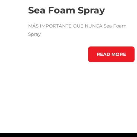
Sea Foam Spray
MÁS IMPORTANTE QUE NUNCA Sea Foam
Spray
SEA
READ MORE
FOAM
SPRAY