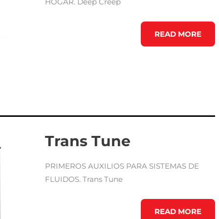
HOGAR. Deep Creep
DEEP
READ MORE
CREEP
Trans Tune
PRIMEROS AUXILIOS PARA SISTEMAS DE
FLUIDOS. Trans Tune
TRANS
READ MORE
TUNE