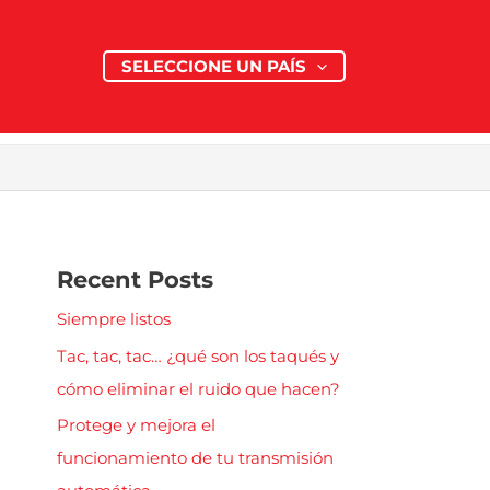
SELECCIONE UN PAÍS
Recent Posts
Siempre listos
Tac, tac, tac… ¿qué son los taqués y
cómo eliminar el ruido que hacen?
Protege y mejora el
funcionamiento de tu transmisión