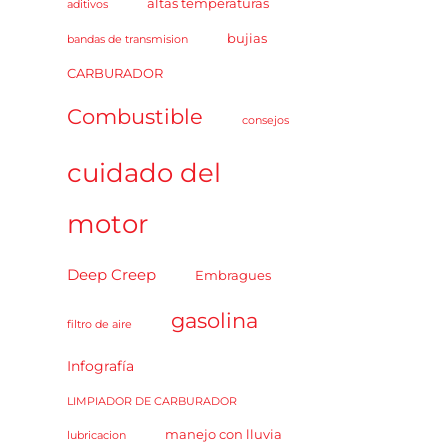
altas temperaturas
aditivos
bujias
bandas de transmision
CARBURADOR
Combustible
consejos
cuidado del
motor
Deep Creep
Embragues
gasolina
filtro de aire
Infografía
LIMPIADOR DE CARBURADOR
manejo con lluvia
lubricacion