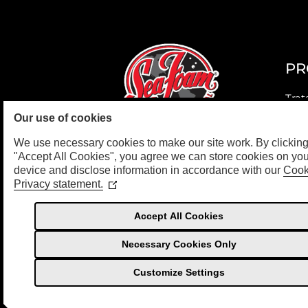
PR
Trat
Our use of cookies
Aero
We use necessary cookies to make our site work. By clickin
Alto
"Accept All Cookies", you agree we can store cookies on you
device and disclose information in accordance with our
Cook
Tran
Privacy statement.
(Opens
in
Dee
a
Accept All Cookies
new
Limp
window)
Necessary Cookies Only
Customize Settings
© Copyright 2026 Sea Foam International