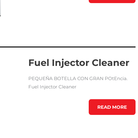
Fuel Injector Cleaner
PEQUEÑA BOTELLA CON GRAN POtEncia.
Fuel Injector Cleaner
FUEL
READ MORE
INJECTOR
CLEANER