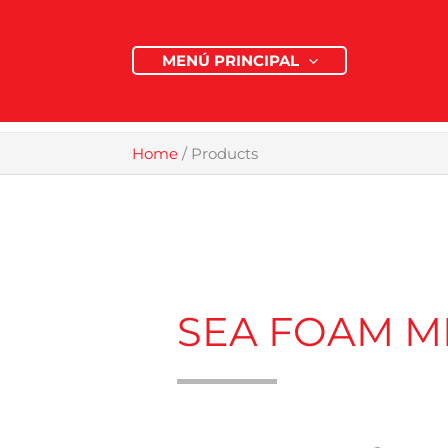
Skip
to
MENÚ PRINCIPAL
content
Home
/
Products
SEA FOAM M