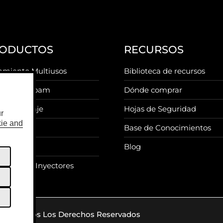
ODUCTOS
RECURSOS
amiento Multiusos
Biblioteca de recursos
sol Sea Foam
Dónde comprar
g
 Kilometraje
Hojas de Seguridad
r
ie and
s Tune
Base de Conocimientos
p Creep
Blog
iador de Inyectores
, Inc. Todos Los Derechos Reservados