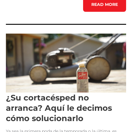
LIMPIEZA
READ MORE
DE
ANILLOS
DE
PISTONES.
¿Su cortacésped no
arranca? Aquí le decimos
cómo solucionarlo
Ya sea la primera poda de la temporada o la última, es