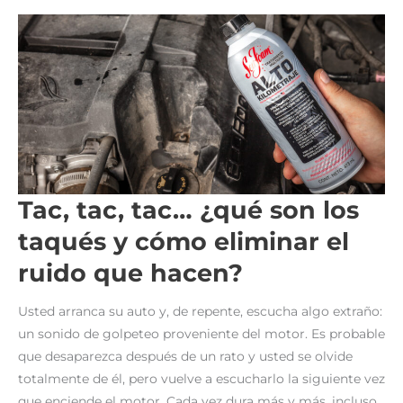
Tac, tac, tac… ¿qué son los
taqués y cómo eliminar el
ruido que hacen?
Usted arranca su auto y, de repente, escucha algo extraño:
un sonido de golpeteo proveniente del motor. Es probable
que desaparezca después de un rato y usted se olvide
totalmente de él, pero vuelve a escucharlo la siguiente vez
que enciende el motor. Cada vez dura más y más, incluso