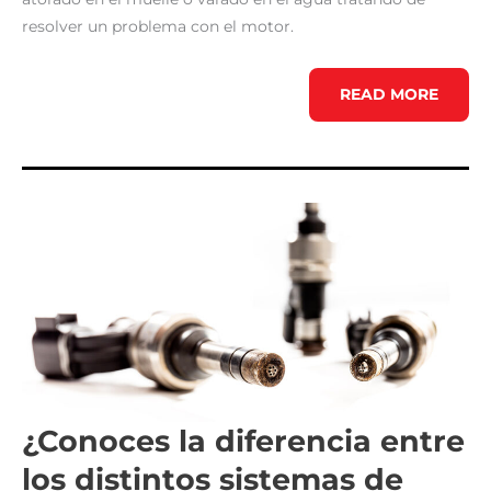
resolver un problema con el motor.
GUÍA
READ MORE
PRÁCTICA
PARA
SOLUCIONAR
O
PREVENIR
PROBLEMAS
DEL
MOTOR
DE
SU
BOTE
¿Conoces la diferencia entre
los distintos sistemas de