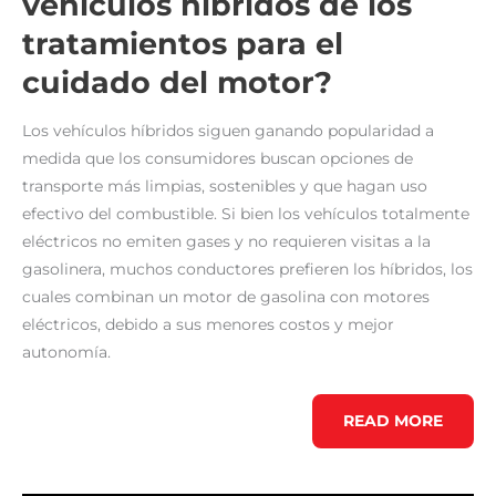
vehículos híbridos de los
tratamientos para el
cuidado del motor?
Los vehículos híbridos siguen ganando popularidad a
medida que los consumidores buscan opciones de
transporte más limpias, sostenibles y que hagan uso
efectivo del combustible. Si bien los vehículos totalmente
eléctricos no emiten gases y no requieren visitas a la
gasolinera, muchos conductores prefieren los híbridos, los
cuales combinan un motor de gasolina con motores
eléctricos, debido a sus menores costos y mejor
autonomía.
¿CÓMO
READ MORE
SE
BENEFICIAN
LOS
VEHÍCULOS
HÍBRIDOS