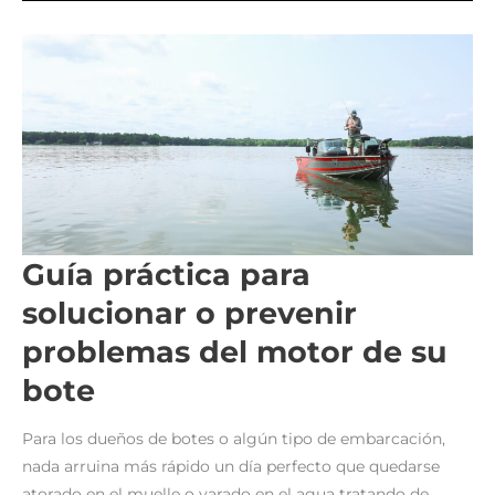
DE
LOS
TRATAMIENTOS
PARA
EL
CUIDADO
DEL
MOTOR?
Guía práctica para
solucionar o prevenir
problemas del motor de su
bote
Para los dueños de botes o algún tipo de embarcación,
nada arruina más rápido un día perfecto que quedarse
atorado en el muelle o varado en el agua tratando de