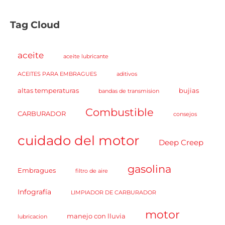
Tag Cloud
aceite
aceite lubricante
ACEITES PARA EMBRAGUES
aditivos
altas temperaturas
bujias
bandas de transmision
Combustible
CARBURADOR
consejos
cuidado del motor
Deep Creep
gasolina
Embragues
filtro de aire
Infografía
LIMPIADOR DE CARBURADOR
motor
manejo con lluvia
lubricacion