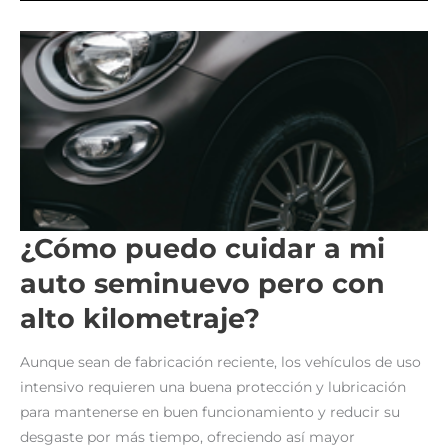
TU
TRANSMISIÓN
AUTOMÁTICA
¿Cómo puedo cuidar a mi
auto seminuevo pero con
alto kilometraje?
Aunque sean de fabricación reciente, los vehículos de uso
intensivo requieren una buena protección y lubricación
para mantenerse en buen funcionamiento y reducir su
desgaste por más tiempo, ofreciendo así mayor