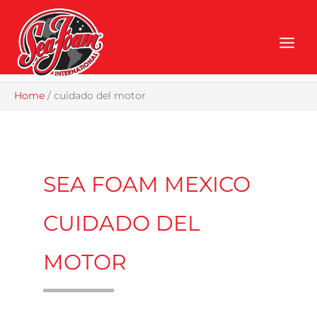
Skip
to
content
Home
/
cuidado del motor
SEA FOAM MEXICO
CUIDADO DEL
MOTOR