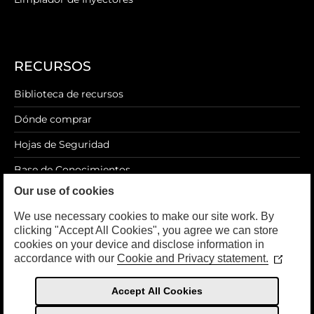
RECURSOS
Biblioteca de recursos
Dónde comprar
Hojas de Seguridad
Base de Conocimientos
Our use of cookies
Blog
We use necessary cookies to make our site work. By
clicking "Accept All Cookies", you agree we can store
cookies on your device and disclose information in
accordance with our
Cookie and Privacy statement.
LEGAL
(Opens
in
a
Política de privacidad
Accept All Cookies
new