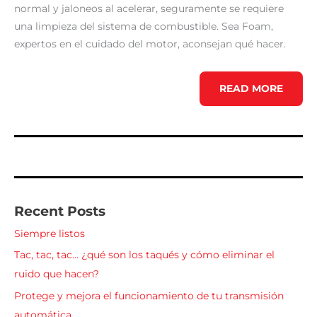
normal y jaloneos al acelerar, seguramente se requiere
una limpieza del sistema de combustible. Sea Foam,
expertos en el cuidado del motor, aconsejan qué hacer.
¿CUÁNDO
READ MORE
ES
CONVENIENTE
USAR
ADITIVOS
Y
TRATAMIENTOS
PARA
LOS
MOTORES?
Recent Posts
Siempre listos
Tac, tac, tac… ¿qué son los taqués y cómo eliminar el
ruido que hacen?
Protege y mejora el funcionamiento de tu transmisión
automática