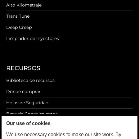
Alto Kilometraje
Trans Tune
Deep Creep
Limpiador de Inyectores
RECURSOS
Biblioteca de recursos
Dónde comprar
Hojas de Seguridad
Base de Conocimientos
Our use of cookies
Blog
We use necessary cookies to make our site work. By