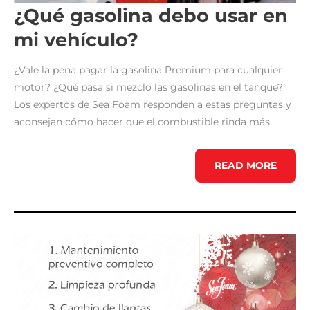
¿Qué gasolina debo usar en
mi vehículo?
¿Vale la pena pagar la gasolina Premium para cualquier
motor? ¿Qué pasa si mezclo las gasolinas en el tanque?
Los expertos de Sea Foam responden a estas preguntas y
aconsejan cómo hacer que el combustible rinda más.
¿QUÉ
READ MORE
GASOLINA
DEBO
USAR
EN
MI
VEHÍCULO?