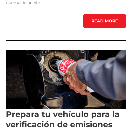
quema de aceite.
CÓMO
READ MORE
REDUCIR
LA
QUEMA
DE
ACEITE
EN
SU
MOTOR
Prepara tu vehículo para la
verificación de emisiones