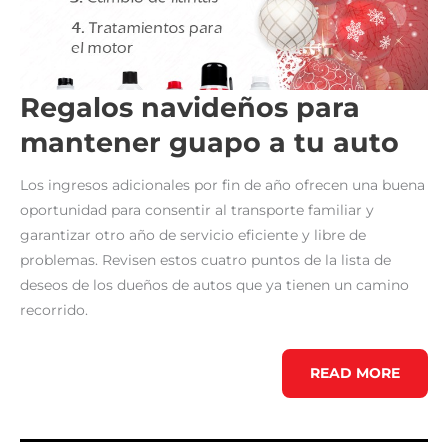
Regalos navideños para
mantener guapo a tu auto
Los ingresos adicionales por fin de año ofrecen una buena
oportunidad para consentir al transporte familiar y
garantizar otro año de servicio eficiente y libre de
problemas. Revisen estos cuatro puntos de la lista de
deseos de los dueños de autos que ya tienen un camino
recorrido.
REGALOS
READ MORE
NAVIDEÑOS
PARA
MANTENER
GUAPO
A