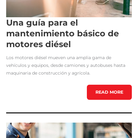
Una guía para el
mantenimiento básico de
motores diésel
Los motores diésel mueven una amplia gama de
vehículos y equipos, desde camiones y autobuses hasta
maquinaria de construcción y agrícola.
UNA
READ MORE
GUÍA
PARA
EL
MANTENIMIENTO
BÁSICO
DE
MOTORES
DIÉSEL