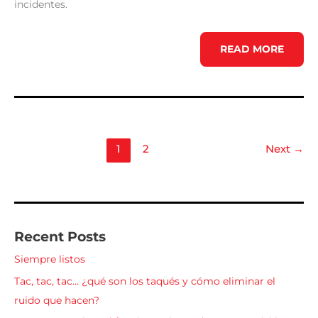
incidentes.
¿QUÉ
READ MORE
DEBES
REVISAR
EN
TU
CARRO
ANTES
DE
SALIR
A
CARRETERA?
1
2
Next
→
Recent Posts
Siempre listos
Tac, tac, tac… ¿qué son los taqués y cómo eliminar el
ruido que hacen?