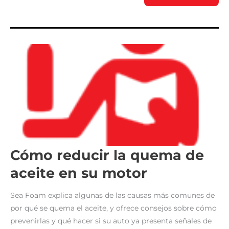
CUIDAR
A
MI
AUTO
SEMINUEVO
PERO
CON
ALTO
KILOMETRAJE?
Cómo reducir la quema de
aceite en su motor
Sea Foam explica algunas de las causas más comunes de
por qué se quema el aceite, y ofrece consejos sobre cómo
prevenirlas y qué hacer si su auto ya presenta señales de