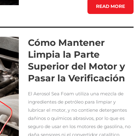
PREPARA
READ MORE
TU
VEHÍCULO
PARA
LA
VERIFICACIÓN
DE
EMISIONES
Cómo Mantener
Limpia la Parte
Superior del Motor y
Pasar la Verificación
El Aerosol Sea Foam utiliza una mezcla de
ingredientes de petróleo para limpiar y
lubricar el motor, y no contiene detergentes
dañinos o químicos abrasivos, por lo que es
seguro de usar en los motores de gasolina, no
daña sensores ni el convertidor catalítico.