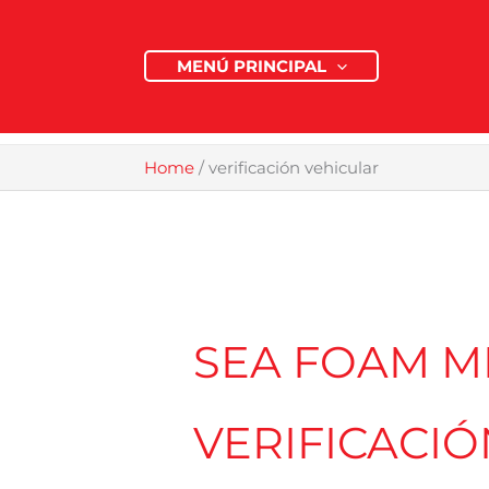
Skip
to
MENÚ PRINCIPAL
content
Home
/
verificación vehicular
SEA FOAM M
VERIFICACI