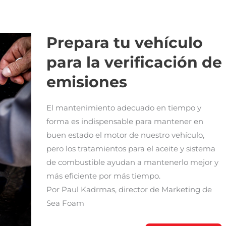
Prepara tu vehículo
para la verificación de
emisiones
El mantenimiento adecuado en tiempo y
forma es indispensable para mantener en
buen estado el motor de nuestro vehículo,
pero los tratamientos para el aceite y sistema
de combustible ayudan a mantenerlo mejor y
más eficiente por más tiempo.
Por Paul Kadrmas, director de Marketing de
Sea Foam