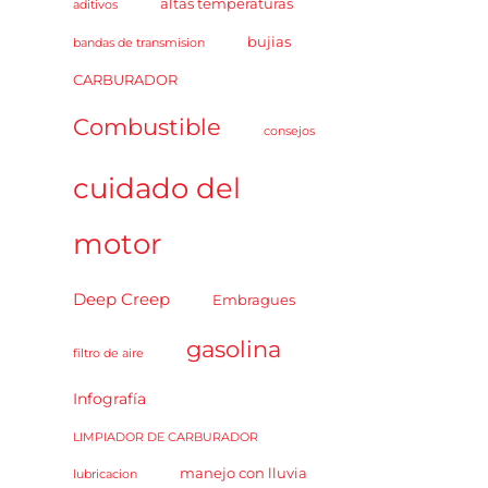
altas temperaturas
aditivos
bujias
bandas de transmision
CARBURADOR
Combustible
consejos
cuidado del
motor
Deep Creep
Embragues
gasolina
filtro de aire
Infografía
LIMPIADOR DE CARBURADOR
manejo con lluvia
lubricacion