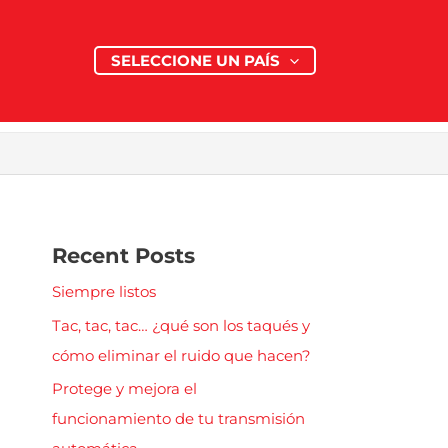
SELECCIONE UN PAÍS
Recent Posts
Siempre listos
Tac, tac, tac… ¿qué son los taqués y
cómo eliminar el ruido que hacen?
Protege y mejora el
funcionamiento de tu transmisión