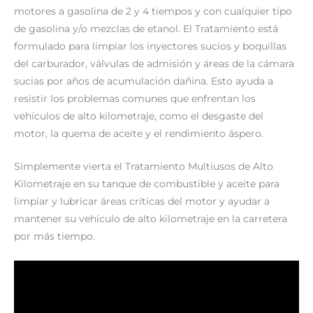
motores a gasolina de 2 y 4 tiempos y con cualquier tipo
de gasolina y/o mezclas de etanol. El Tratamiento está
formulado para limpiar los inyectores sucios y boquillas
del carburador, válvulas de admisión y áreas de la cámara
sucias por años de acumulación dañina. Esto
ayuda a
resistir los problemas comunes que enfrentan los
vehículos de alto kilometraje, como el desgaste del
motor, la quema de aceite y el rendimiento áspero.
Simplemente vierta el Tratamiento Multiusos de Alto
Kilometraje en su tanque de combustible y aceite para
limpiar y lubricar áreas críticas del motor y ayudar a
mantener su vehículo de alto kilometraje en la carretera
por más tiempo.