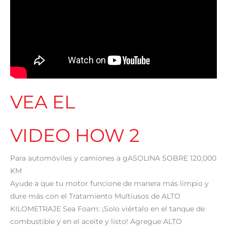
VEA EL
VIDEO HOW 2
Para automóviles y camiones a gASOLINA SOBRE 120,000
KM
Ayude a que tu motor funcione de manera más limpio y
dure más con el Tratamiento Multiusos de ALTO
KILOMETRAJE Sea Foam: ¡Solo viértalo en el tanque de
combustible y en el aceite y listo! Agregue ALTO