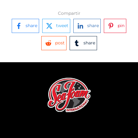
Compartir
share
tweet
share
pin
post
share