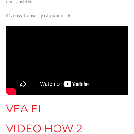
combustible.
It’s easy to use – just pour it in!
VEA EL
VIDEO HOW 2