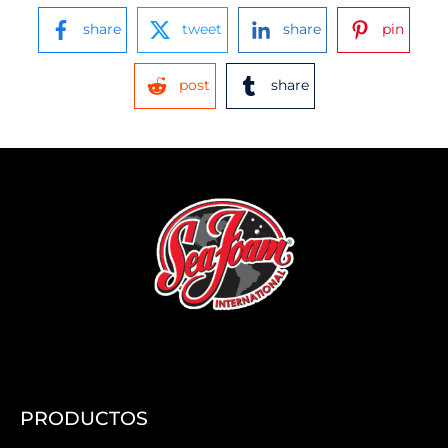
share
tweet
share
pin
post
share
PRODUCTOS