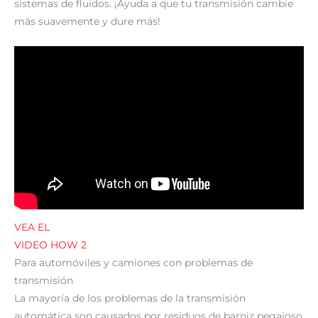
sistemas de fluidos. ¡Ayuda a que tu transmisión cambie
más suavemente y dure más!
VEA EL
VIDEO HOW 2
Para automóviles y camiones con problemas de
transmisión
La mayoría de los problemas de la transmisión
automática son causados por residuos de barniz pegajoso