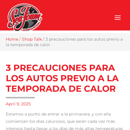
Skip
to
content
Home
/
Shop Talk
/
3 precauciones para los autos previo a
la temporada de calor
3 PRECAUCIONES PARA
LOS AUTOS PREVIO A LA
TEMPORADA DE CALOR
April 9, 2025
Estamos a punto de entrar a la primavera, y con ella
comienzan los días calurosos, que serán cada vez más
intensos hasta llegar a los días de más altas temperaturas