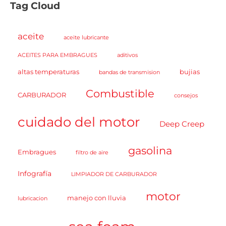
Tag Cloud
aceite
aceite lubricante
ACEITES PARA EMBRAGUES
aditivos
altas temperaturas
bujias
bandas de transmision
Combustible
CARBURADOR
consejos
cuidado del motor
Deep Creep
gasolina
Embragues
filtro de aire
Infografía
LIMPIADOR DE CARBURADOR
motor
manejo con lluvia
lubricacion