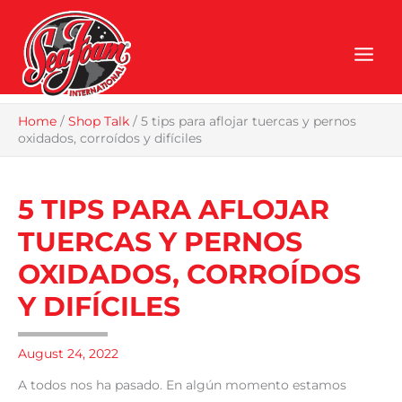
Skip
to
content
Home
/
Shop Talk
/
5 tips para aflojar tuercas y pernos
oxidados, corroídos y difíciles
5 TIPS PARA AFLOJAR
TUERCAS Y PERNOS
OXIDADOS, CORROÍDOS
Y DIFÍCILES
August 24, 2022
A todos nos ha pasado. En algún momento estamos