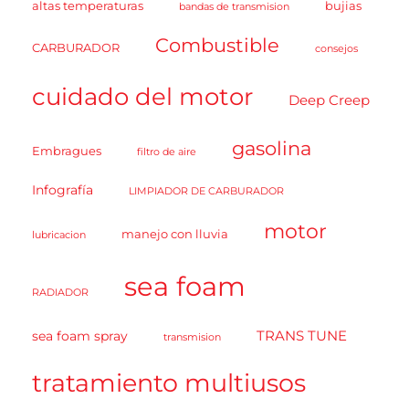
altas temperaturas
bujias
bandas de transmision
Combustible
CARBURADOR
consejos
cuidado del motor
Deep Creep
gasolina
Embragues
filtro de aire
Infografía
LIMPIADOR DE CARBURADOR
motor
manejo con lluvia
lubricacion
sea foam
RADIADOR
TRANS TUNE
sea foam spray
transmision
tratamiento multiusos