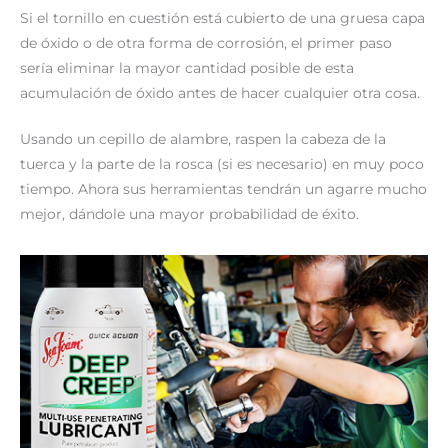
Si el tornillo en cuestión está cubierto de una gruesa capa
de óxido o de otra forma de corrosión, el primer paso
sería eliminar la mayor cantidad posible de esta
acumulación de óxido antes de hacer cualquier otra cosa.
Usando un cepillo de alambre, raspen la cabeza de la
tuerca y la parte de la rosca (si es necesario) en muy poco
tiempo. Ahora sus herramientas tendrán un agarre mucho
mejor, dándole una mayor probabilidad de éxito.