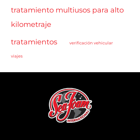
tratamiento multiusos para alto
kilometraje
tratamientos
verificación vehicular
viajes