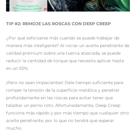
TIP #2: REMOJE LAS ROSCAS CON DEEP CREEP
¿Por qué esforzarse más cuando se puede trabajar de
manera más inteligente? Al rociar un aceite penetrante de
calidad premium sobre una tuerca atascada, se puede
reducir la cantidad de torque que necesita aplicar hasta
en un 50%.
¡Pero no sean impacientes! Dele tiempo suficiente para
romper la tensión de la superficie metálica y penetrar
profundamente en las roscas para evitar tener que
taladrar un perno roto. Afortunadamente, Deep Creep
funciona más rápido y por más tiempo que cualquier otro
aceite penetrante, por lo que no tendrá que esperar
mucho.