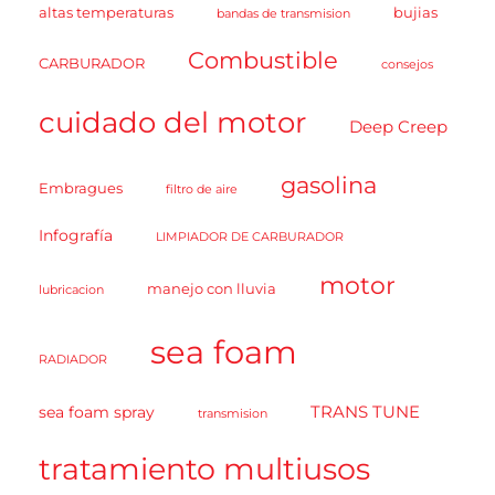
altas temperaturas
bujias
bandas de transmision
Combustible
CARBURADOR
consejos
cuidado del motor
Deep Creep
gasolina
Embragues
filtro de aire
Infografía
LIMPIADOR DE CARBURADOR
motor
manejo con lluvia
lubricacion
sea foam
RADIADOR
TRANS TUNE
sea foam spray
transmision
tratamiento multiusos