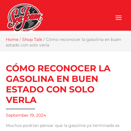
Skip
to
content
Home
/
Shop Talk
/
Cómo reconocer la gasolina en buen
estado con solo verla
CÓMO RECONOCER LA
GASOLINA EN BUEN
ESTADO CON SOLO
VERLA
September 19, 2024
Muchos podrían pensar que la gasolina ya terminada es