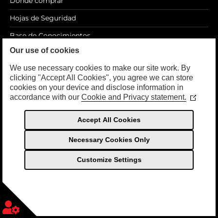
Dónde comprar
Hojas de Seguridad
Base de Conocimientos
Our use of cookies
Blog
We use necessary cookies to make our site work. By
clicking "Accept All Cookies", you agree we can store
cookies on your device and disclose information in
accordance with our
Cookie and Privacy statement.
LEGAL
(Opens
in
a
Política de privacidad
Accept All Cookies
new
Términos de Uso
window
Necessary Cookies Only
Customize Settings
© Copyright 2026 Sea Foam International, Inc. Todos Los
Derechos Reservados
Spanish
Necessary Cookies
Always Active
English