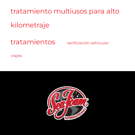
tratamiento multiusos para alto
kilometraje
tratamientos
verificación vehicular
viajes