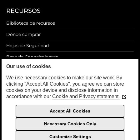
RECURSOS
Biblioteca de recursos
Dónde comprar
Hojas de Seguridad
Base de Conocimientos
Our use of cookies
Blog
We use necessary cookies to make our site work. By
clicking "Accept All Cookies", you agree we can store
cookies on your device and disclose information in
accordance with our
Cookie and Privacy statement.
LEGAL
(Opens
in
a
Política de privacidad
Accept All Cookies
new
Términos de Uso
window
Necessary Cookies Only
Customize Settings