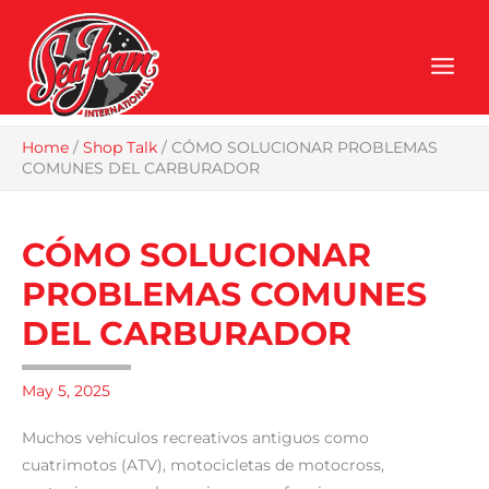
Skip
to
content
Home
/
Shop Talk
/
CÓMO SOLUCIONAR PROBLEMAS
COMUNES DEL CARBURADOR
CÓMO SOLUCIONAR
PROBLEMAS COMUNES
DEL CARBURADOR
May 5, 2025
Muchos vehículos recreativos antiguos como
cuatrimotos (ATV), motocicletas de motocross,