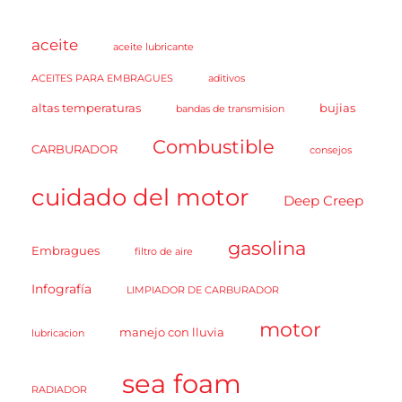
aceite
aceite lubricante
ACEITES PARA EMBRAGUES
aditivos
altas temperaturas
bujias
bandas de transmision
Combustible
CARBURADOR
consejos
cuidado del motor
Deep Creep
gasolina
Embragues
filtro de aire
Infografía
LIMPIADOR DE CARBURADOR
motor
manejo con lluvia
lubricacion
sea foam
RADIADOR