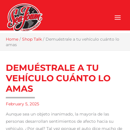
Skip
to
content
Home
/
Shop Talk
/
Demuéstrale a tu vehículo cuánto lo
amas
DEMUÉSTRALE A TU
VEHÍCULO CUÁNTO LO
AMAS
February 5, 2025
Aunque sea un objeto inanimado, la mayoría de las
personas desarrollan sentimientos de afecto hacia su
vehículo. ¿Por qué? Tal vez porque el auto dice mucho de