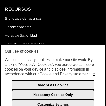
RECURSOS
Biblioteca de recursos
Dónde comprar
Hojas de Seguridad
Base de Conocimientos
Our use of cookies
Blog
We use necessary cookies to make our site work. By
clicking "Accept All Cookies", you agree we can store
cookies on your device and disclose information in
accordance with our
Cookie and Privacy statement.
LEGAL
(Opens
in
a
Política de privacidad
Accept All Cookies
new
Términos de Uso
window
Necessary Cookies Only
Customize Settings