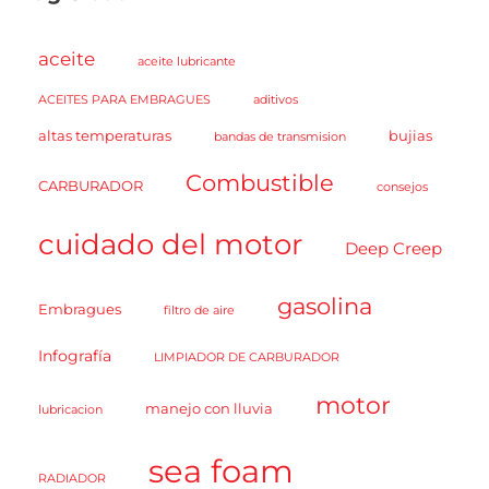
aceite
aceite lubricante
ACEITES PARA EMBRAGUES
aditivos
altas temperaturas
bujias
bandas de transmision
Combustible
CARBURADOR
consejos
cuidado del motor
Deep Creep
gasolina
Embragues
filtro de aire
Infografía
LIMPIADOR DE CARBURADOR
motor
manejo con lluvia
lubricacion
sea foam
RADIADOR