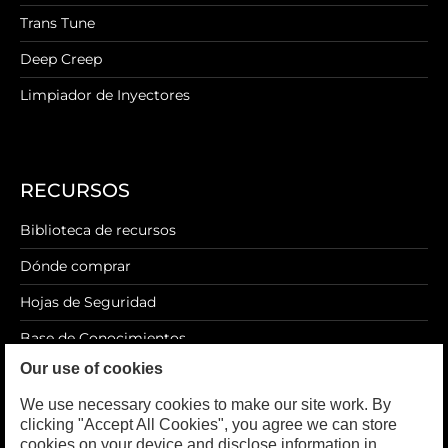
Trans Tune
Deep Creep
Limpiador de Inyectores
RECURSOS
Biblioteca de recursos
Dónde comprar
Hojas de Seguridad
Base de Conocimientos
Our use of cookies
Blog
We use necessary cookies to make our site work. By
clicking "Accept All Cookies", you agree we can store
cookies on your device and disclose information in