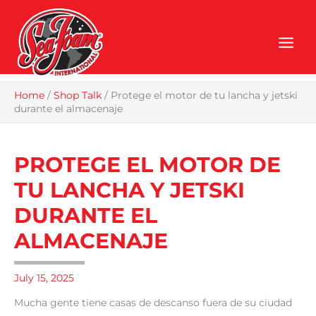
Skip
to
content
Home
/
Shop Talk
/
Protege el motor de tu lancha y jetski
durante el almacenaje
PROTEGE EL MOTOR DE
TU LANCHA Y JETSKI
DURANTE EL
ALMACENAJE
July 15, 2025
Mucha gente tiene casas de descanso fuera de su ciudad