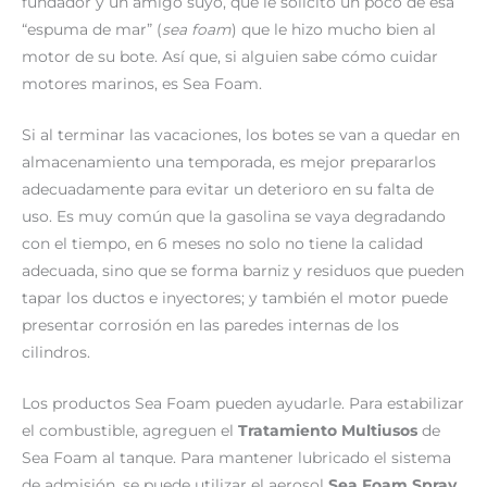
fundador y un amigo suyo, que le solicitó un poco de esa
“espuma de mar” (
sea foam
) que le hizo mucho bien al
motor de su bote. Así que, si alguien sabe cómo cuidar
motores marinos, es Sea Foam.
Si al terminar las vacaciones, los botes se van a quedar en
almacenamiento una temporada, es mejor prepararlos
adecuadamente para evitar un deterioro en su falta de
uso. Es muy común que la gasolina se vaya degradando
con el tiempo, en 6 meses no solo no tiene la calidad
adecuada, sino que se forma barniz y residuos que pueden
tapar los ductos e inyectores; y también el motor puede
presentar corrosión en las paredes internas de los
cilindros.
Los productos Sea Foam pueden ayudarle. Para estabilizar
el combustible, agreguen el
Tratamiento Multiusos
de
Sea Foam al tanque. Para mantener lubricado el sistema
de admisión, se puede utilizar el aerosol
Sea Foam Spray
.