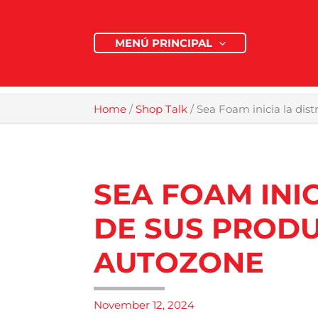
Skip
to
MENÚ PRINCIPAL
content
Home
/
Shop Talk
/
Sea Foam inicia la dis
SEA FOAM INIC
DE SUS PROD
AUTOZONE
November 12, 2024