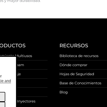
es y mayor durabilidad.
ODUCTOS
RECURSOS
amiento Multiusos
Biblioteca de recursos
sol Sea Foam
Dónde comprar
g
 Kilometraje
Hojas de Seguridad
r
ie and
s Tune
Base de Conocimientos
p Creep
Blog
iador de Inyectores