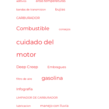
altas temperaturas
aditivos
bujias
bandas de transmision
CARBURADOR
Combustible
consejos
cuidado del
motor
Deep Creep
Embragues
gasolina
filtro de aire
Infografía
LIMPIADOR DE CARBURADOR
manejo con lluvia
lubricacion