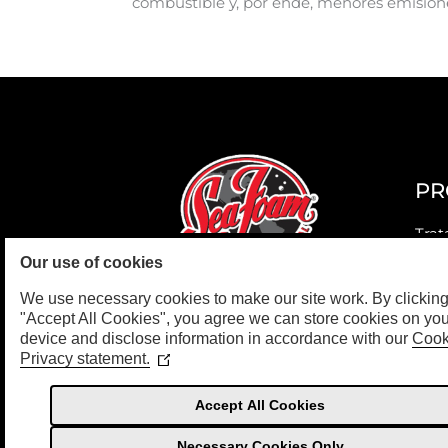
combustible y, por ende, menores emision
PR
Trat
Our use of cookies
Aero
We use necessary cookies to make our site work. By clickin
Alto
"Accept All Cookies", you agree we can store cookies on you
device and disclose information in accordance with our
Cook
Tran
Privacy statement.
(Opens
in
Dee
a
Accept All Cookies
new
Limp
window)
Necessary Cookies Only