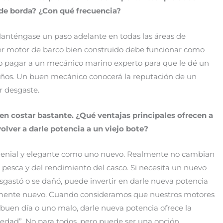
a de borda? ¿Con qué frecuencia?
Manténgase un paso adelante en todas las áreas de
 motor de barco bien construido debe funcionar como
ro pagar a un mecánico marino experto para que le dé un
 años. Un buen mecánico conocerá la reputación de un
r desgaste.
n costar bastante. ¿
Qu
é ventajas principales ofrecen a
lver a darle potencia a un viejo bote?
 genial y elegante como uno nuevo. Realmente no cambian
pesca y del rendimiento del casco. Si necesita un nuevo
sgastó o se dañó, puede invertir en darle nueva potencia
mente nuevo. Cuando consideramos que nuestros motores
uen día o uno malo, darle nueva potencia ofrece la
vedad”. No para todos, pero puede ser una opción