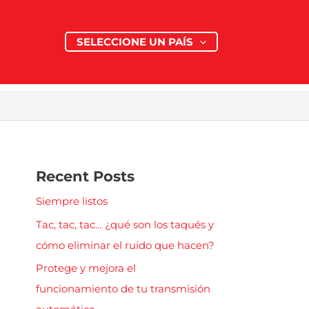
SELECCIONE UN PAÍS
Recent Posts
Siempre listos
Tac, tac, tac… ¿qué son los taqués y
cómo eliminar el ruido que hacen?
Protege y mejora el
funcionamiento de tu transmisión