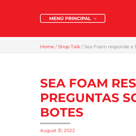
Skip
to
MENÚ PRINCIPAL
content
Home
/
Shop Talk
/
Sea Foam responde a 1
SEA FOAM RES
PREGUNTAS S
BOTES
August 31, 2022