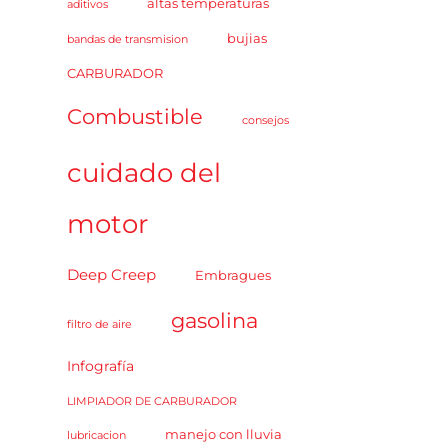
altas temperaturas
aditivos
bujias
bandas de transmision
CARBURADOR
Combustible
consejos
cuidado del
motor
Deep Creep
Embragues
gasolina
filtro de aire
Infografía
LIMPIADOR DE CARBURADOR
manejo con lluvia
lubricacion